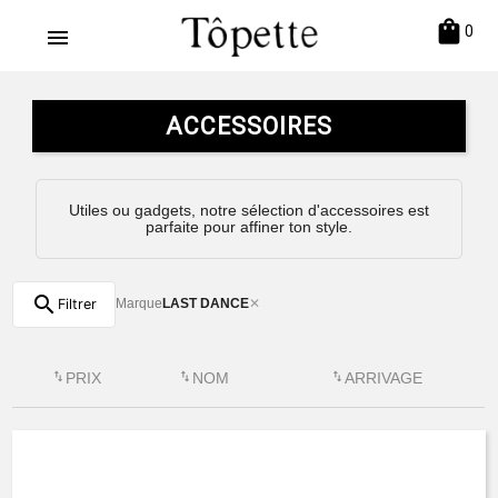
shopping_bag
0
menu
ACCESSOIRES
Utiles ou gadgets, notre sélection d'accessoires est
parfaite pour affiner ton style.
search
Filtrer
Marque
LAST DANCE
✕
swap_vert
PRIX
swap_vert
NOM
swap_vert
ARRIVAGE