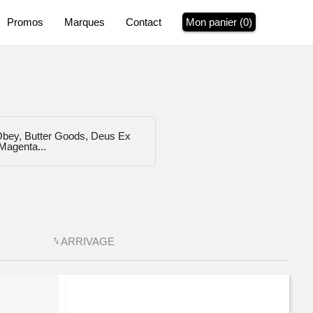
P
romos
Marques
Contact
Mon panier (
0
)
 Obey, Butter Goods, Deus Ex
Magenta...
ARRIVAGE
swap_vert