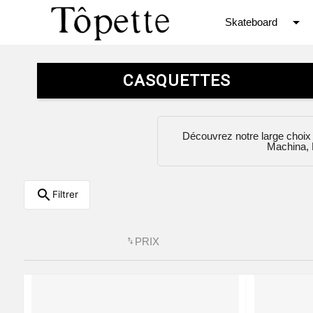
arrow_drop_down
S
kateboard
CASQUETTES
Découvrez notre large choix
Machina, 
search
Filtrer
PRIX
swap_vert