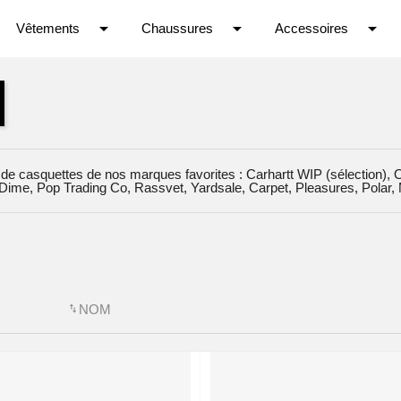
arrow_drop_down
arrow_drop_down
arrow_drop_down
V
êtements
C
haussures
A
ccessoires
 de casquettes de nos marques favorites : Carhartt WIP (sélection),
Dime, Pop Trading Co, Rassvet, Yardsale, Carpet, Pleasures, Polar, 
NOM
swap_vert