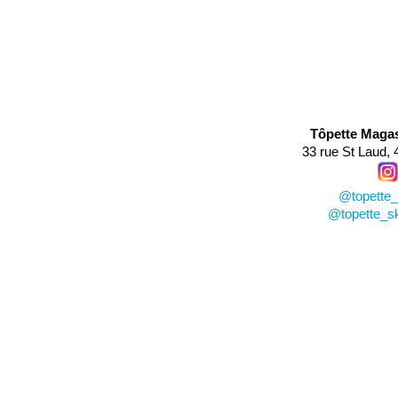

Tôpette Maga
33 rue St Laud,
@topette_
@topette_s