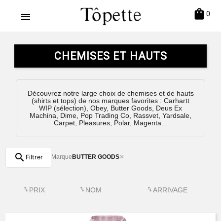
shopping_bag
0
menu
CHEMISES ET HAUTS
Découvrez notre large choix de chemises et de hauts
(shirts et tops) de nos marques favorites : Carhartt
WIP (sélection), Obey, Butter Goods, Deus Ex
Machina, Dime, Pop Trading Co, Rassvet, Yardsale,
Carpet, Pleasures, Polar, Magenta...
search
Filtrer
Marque
BUTTER GOODS
✕
swap_vert
PRIX
swap_vert
NOM
swap_vert
ARRIVAGE