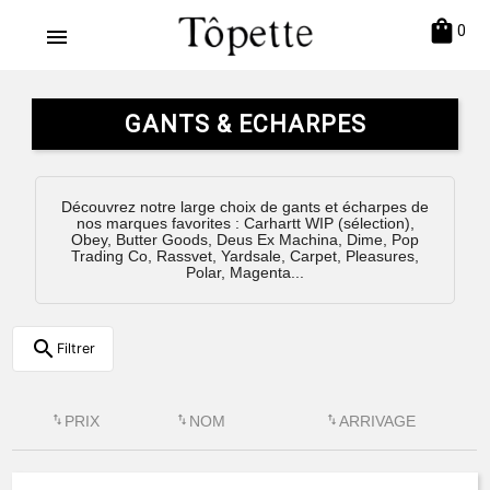
shopping_bag
0
menu
GANTS & ECHARPES
Découvrez notre large choix de gants et écharpes de
nos marques favorites : Carhartt WIP (sélection),
Obey, Butter Goods, Deus Ex Machina, Dime, Pop
Trading Co, Rassvet, Yardsale, Carpet, Pleasures,
Polar, Magenta...
search
Filtrer
swap_vert
PRIX
swap_vert
NOM
swap_vert
ARRIVAGE