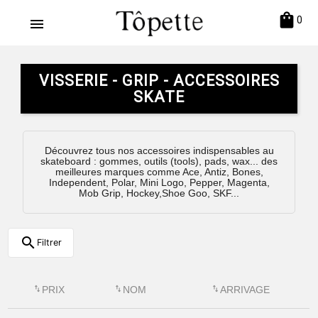
shopping_bag
0
menu
VISSERIE - GRIP - ACCESSOIRES
SKATE
Découvrez tous nos accessoires indispensables au
skateboard : gommes, outils (tools), pads, wax... des
meilleures marques comme Ace, Antiz, Bones,
Independent, Polar, Mini Logo, Pepper, Magenta,
Mob Grip, Hockey,Shoe Goo, SKF...
search
Filtrer
swap_vert
PRIX
swap_vert
NOM
swap_vert
ARRIVAGE