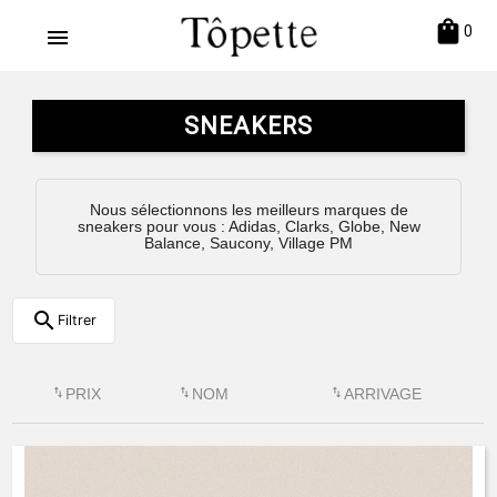
shopping_bag
0
menu
SNEAKERS
Nous sélectionnons les meilleurs marques de
sneakers pour vous : Adidas, Clarks, Globe, New
Balance, Saucony, Village PM
search
Filtrer
swap_vert
PRIX
swap_vert
NOM
swap_vert
ARRIVAGE