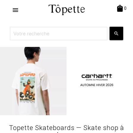
shopping_bag
0
menu
search
Topette Skateboards — Skate shop à