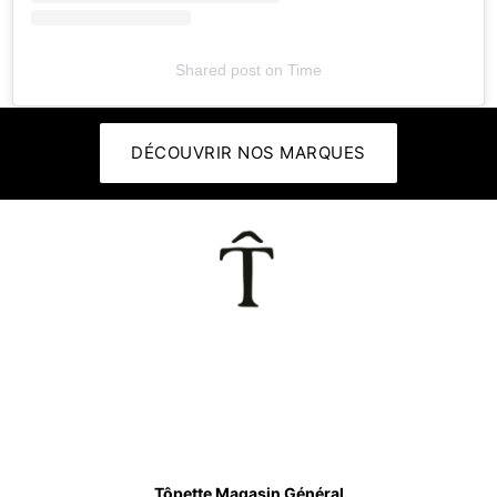
Shared post
on
Time
DÉCOUVRIR NOS MARQUES
👕
Tôpette Magasin Général