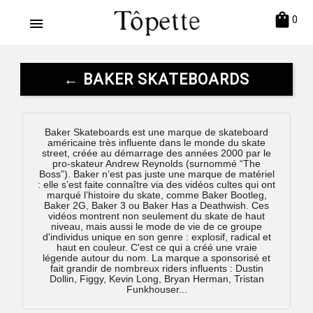
shopping_bag
0
menu
← BAKER SKATEBOARDS
Baker Skateboards est une marque de skateboard
américaine très influente dans le monde du skate
street, créée au démarrage des années 2000 par le
pro-skateur Andrew Reynolds (surnommé “The
Boss”). Baker n’est pas juste une marque de matériel
: elle s’est faite connaître via des vidéos cultes qui ont
marqué l’histoire du skate, comme Baker Bootleg,
Baker 2G, Baker 3 ou Baker Has a Deathwish. Ces
vidéos montrent non seulement du skate de haut
niveau, mais aussi le mode de vie de ce groupe
d'individus unique en son genre : explosif, radical et
haut en couleur. C'est ce qui a créé une vraie
légende autour du nom. La marque a sponsorisé et
fait grandir de nombreux riders influents : Dustin
Dollin, Figgy, Kevin Long, Bryan Herman, Tristan
Funkhouser...