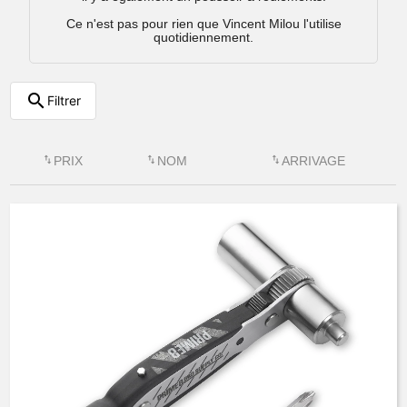
Ce n'est pas pour rien que Vincent Milou l'utilise
quotidiennement.
search
Filtrer
swap_vert
PRIX
swap_vert
NOM
swap_vert
ARRIVAGE