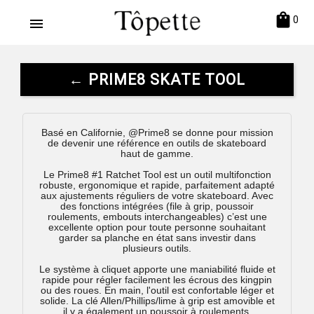
shopping_bag
0
menu
← PRIME8 SKATE TOOL
Basé en Californie, @Prime8 se donne pour mission
de devenir une référence en outils de skateboard
haut de gamme.
Le Prime8 #1 Ratchet Tool est un outil multifonction
robuste, ergonomique et rapide, parfaitement adapté
aux ajustements réguliers de votre skateboard. Avec
des fonctions intégrées (file à grip, poussoir
roulements, embouts interchangeables) c’est une
excellente option pour toute personne souhaitant
garder sa planche en état sans investir dans
plusieurs outils.
Le système à cliquet apporte une maniabilité fluide et
rapide pour régler facilement les écrous des kingpin
ou des roues. En main, l'outil est confortable léger et
solide. La clé Allen/Phillips/lime à grip est amovible et
il y a également un poussoir à roulements.