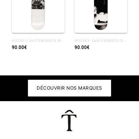
HOCKEY SKATEBOARDS MIDDLE EARTH NIK STAIN 8.38
HOCKEY SKATEBOARDS SHADOWBOX JOHN FITZGERALD 8.25
90.00€
90.00€
DÉCOUVRIR NOS MARQUES