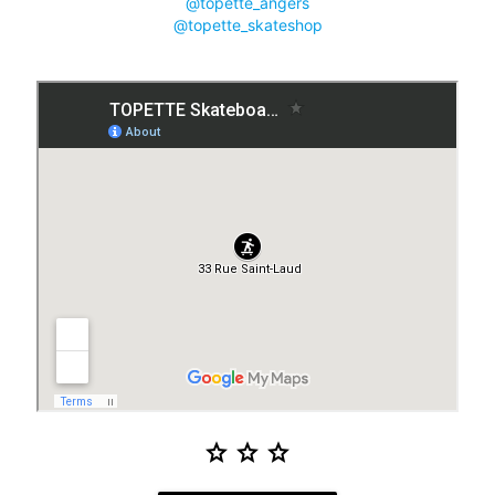
@topette_angers
@topette_skateshop
star
star
star