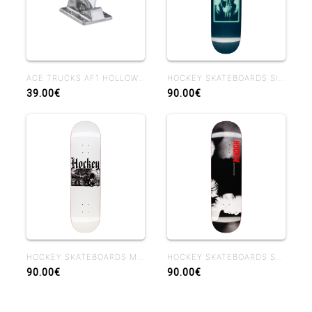
ACE TRUCKS AF1 HOLLOW POLISHED
HOCKEY SKATEBOARDS SIDE EFFECTS BEN KADOW 8.25 BEN SHAPE
39.00€
90.00€
HOCKEY SKATEBOARDS MIDDLE EARTH NIK STAIN 8.38
HOCKEY SKATEBOARDS SHADOWBOX JOHN FITZGERALD 8.25
90.00€
90.00€