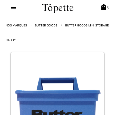
shopping_bag
0
menu
NOS MARQUES
BUTTER GOODS
BUTTER GOODS MINI STORAGE
CADDY