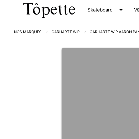
arrow_drop_down
S
kateboard
V
NOS MARQUES
CARHARTT WIP
CARHARTT WIP AARON PA