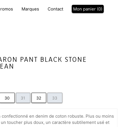
P
romos
Marques
Contact
Mon panier (
0
)
ARON PANT BLACK STONE
JEAN
30
31
32
33
an confectionné en denim de coton robuste. Plus ou moins
 un toucher plus doux, un caractère subtilement usé et