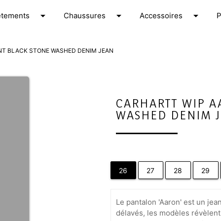
arrow_drop_down
arrow_drop_down
arrow_drop_down
êtements
C
haussures
A
ccessoires
NT BLACK STONE WASHED DENIM JEAN
CARHARTT WIP A
WASHED DENIM 
26
27
28
29
Le pantalon 'Aaron' est un je
délavés, les modèles révèlent