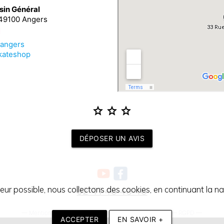
sin Général
 49100 Angers
_angers
kateshop
star
star
star
DÉPOSER UN AVIS
teur possible, nous collectons des cookies, en continuant la nav
02 41 48 48 48
—
Mentions légales
—
Conditions générales de vente
—
RGPD
—
ACCEPTER
EN SAVOIR +