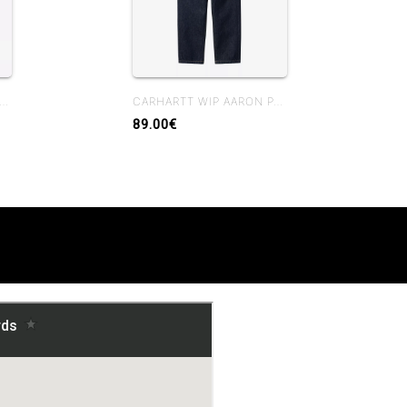
RTT WIP CHASE S/S T-SHIRT PALISANDER
CARHARTT WIP AARON PANT BLUE RINSED
89.00€