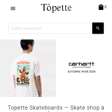
shopping_bag
0
menu
search
Topette Skateboards — Skate shop à