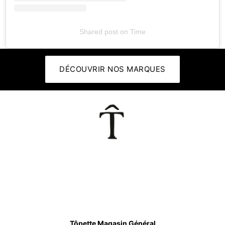
Shared post
on
Time
DÉCOUVRIR NOS MARQUES
👕
Tôpette Magasin Général