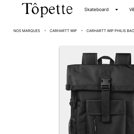
arrow_drop_down
S
kateboard
V
NOS MARQUES
CARHARTT WIP
CARHARTT WIP PHILIS BA