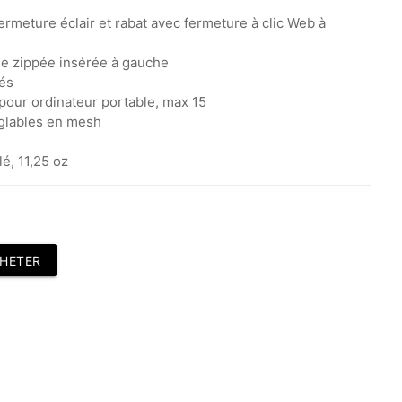
ermeture éclair et rabat avec fermeture à clic Web à
he zippée insérée à gauche
tés
pour ordinateur portable, max 15
églables en mesh
lé, 11,25 oz
HETER