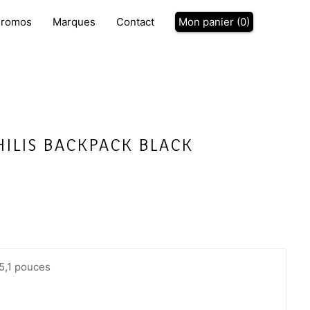
P
romos
Marques
Contact
Mon panier (
0
)
HILIS BACKPACK BLACK
 5,1 pouces