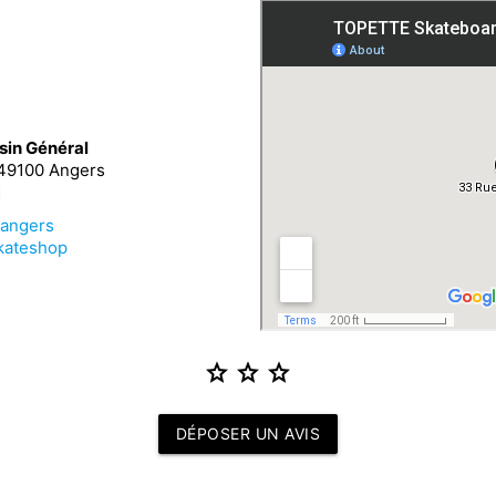

sin Général
 49100 Angers
_angers
kateshop
star
star
star
DÉPOSER UN AVIS