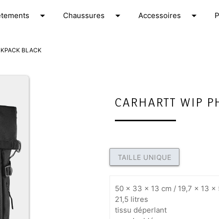
arrow_drop_down
arrow_drop_down
arrow_drop_down
êtements
C
haussures
A
ccessoires
CKPACK BLACK
CARHARTT WIP P
TAILLE UNIQUE
50 x 33 x 13 cm / 19,7 x 13 x
21,5 litres
tissu déperlant