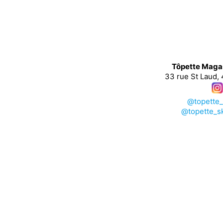

Tôpette Maga
33 rue St Laud,
@topette
@topette_s