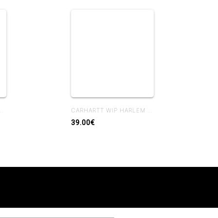
EYHOLDER BROWN / BLACK
CARHARTT WIP HARLEM CAP WALL / WHITE
39.00€