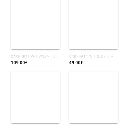
CARHARTT WIP W'LAVINE PANT BLUE HEAVY STONE WASH
CARHARTT WIP S/S ANIMATED DUCKS T-SHIRT BLACK
109.00€
49.00€