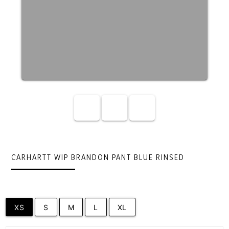
CARHARTT WIP BRANDON PANT BLUE RINSED
XS
S
M
L
XL