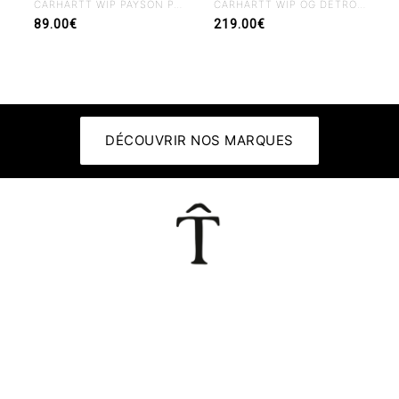
CARHARTT WIP PAYSON PANT BLUE RIGID
CARHARTT WIP OG DETROIT JACKET WIP H BROWN / TOBACCO RIGID
89.00€
219.00€
DÉCOUVRIR NOS MARQUES
👕