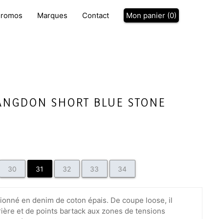
P
romos
Marques
Contact
Mon panier (
0
)
ANGDON SHORT BLUE STONE
30
31
32
33
34
tionné en denim de coton épais. De coupe loose, il
ière et de points bartack aux zones de tensions