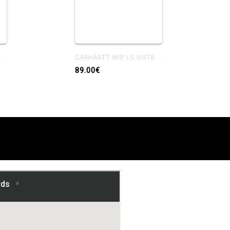
ACKET CAMO FEATHER TREE - BLACK HEAVY STONE WASH
CARHARTT WIP LS VISTA WAFFLE T-SHIRT BLACK GARMENT DYED
89.00€