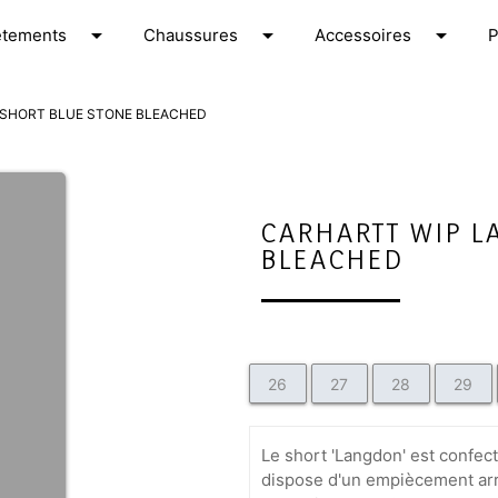
arrow_drop_down
arrow_drop_down
arrow_drop_down
êtements
C
haussures
A
ccessoires
SHORT BLUE STONE BLEACHED
CARHARTT WIP L
BLEACHED
26
27
28
29
Le short 'Langdon' est confec
dispose d'un empiècement arr