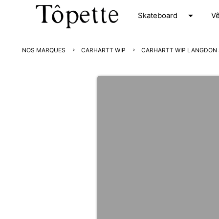
arrow_drop_down
S
kateboard
V
NOS MARQUES
CARHARTT WIP
CARHARTT WIP LANGDON 