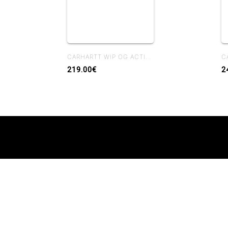
CARHARTT WIP OG ACTIVE JACKET WIP H BROWN / TOBACCO RIGID
219.00€
2
