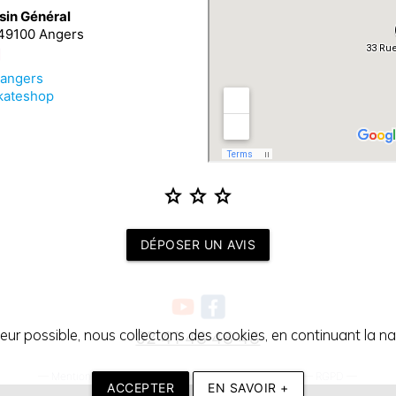
sin Général
 49100 Angers
_angers
kateshop
star
star
star
DÉPOSER UN AVIS
teur possible, nous collectons des cookies, en continuant la nav
02 41 48 48 48
—
Mentions légales
—
Conditions générales de vente
—
RGPD
—
ACCEPTER
EN SAVOIR +