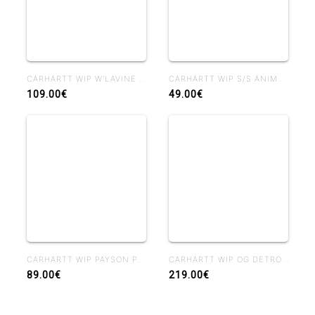
CARHARTT WIP W'LAVINE PANT BLUE HEAVY STONE WASH
CARHARTT WIP S/S ANIMATED DUCKS T-SHIRT BLACK
109.00€
49.00€
CARHARTT WIP PAYSON PANT BLUE RIGID
CARHARTT WIP OG DETROIT JACKET WIP H BROWN / TOBACCO RIGID
89.00€
219.00€