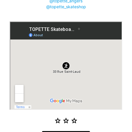
@topette_angers
@topette_skateshop
star
star
star