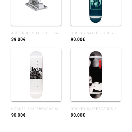
ACE TRUCKS AF1 HOLLOW POLISHED
HOCKEY SKATEBOARDS SIDE EFFECTS BEN KADOW 8.25 BEN SHAPE
39.00€
90.00€
HOCKEY SKATEBOARDS MIDDLE EARTH NIK STAIN 8.38
HOCKEY SKATEBOARDS SHADOWBOX JOHN FITZGERALD 8.25
90.00€
90.00€