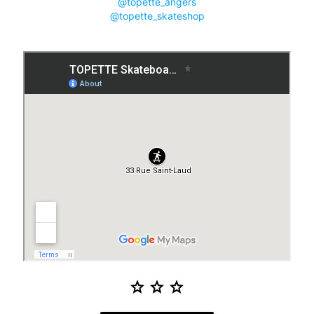
@topette_angers
@topette_skateshop
star
star
star