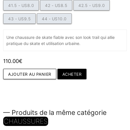
41.5 - US8.0
42 - US8.5
42.5 - US9.0
43 - US9.5
44 - US10.0
Une chaussure de skate fiable avec son look trail qui allie
pratique du skate et utilisation urbaine.
110.00€
AJOUTER AU PANIER
ACHETER
— Produits de la même catégorie
CHAUSSURES