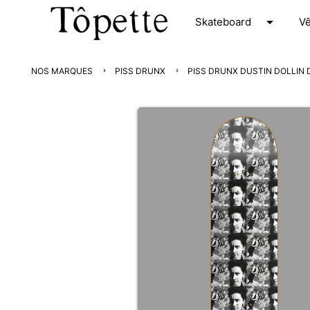
arrow_drop_down
S
kateboard
V
NOS MARQUES
PISS DRUNX
PISS DRUNX DUSTIN DOLLIN 