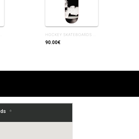
RDS MIDDLE EARTH NIK STAIN 8.38
HOCKEY SKATEBOARDS SHADOWBOX JOHN FITZGERALD 8.25
90.00€