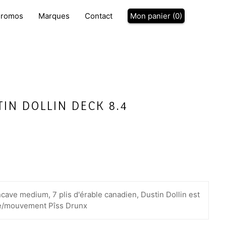
P
romos
Marques
Contact
Mon panier (
0
)
IN DOLLIN DECK 8.4
oncave medium, 7 plis d'érable canadien, Dustin Dollin est
ue/mouvement Pîss Drunx