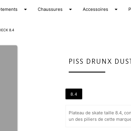
arrow_drop_down
arrow_drop_down
arrow_drop_down
êtements
C
haussures
A
ccessoires
DECK 8.4
PISS DRUNX DUST
8.4
Plateau de skate taille 8.4, c
un des piliers de cette marq