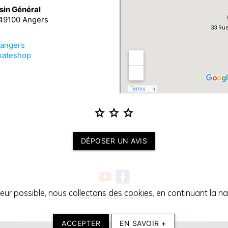
sin Général
 49100 Angers
_angers
kateshop
star
star
star
DÉPOSER UN AVIS
teur possible, nous collectons des cookies, en continuant la nav
02 41 48 48 48
—
Mentions légales
—
Conditions générales de vente
—
RGPD
—
ACCEPTER
EN SAVOIR +