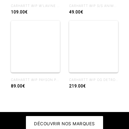
CARHARTT WIP W'LAVINE PANT BLUE HEAVY STONE WASH
CARHARTT WIP S/S ANIMATED DUCKS T-SHIRT BLACK
109.00€
49.00€
CARHARTT WIP PAYSON PANT BLUE RIGID
CARHARTT WIP OG DETROIT JACKET WIP H BROWN / TOBACCO RIGID
89.00€
219.00€
DÉCOUVRIR NOS MARQUES