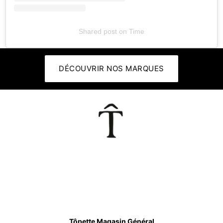
Shared post
on
Time
DÉCOUVRIR NOS MARQUES
👕
Tôpette Magasin Général