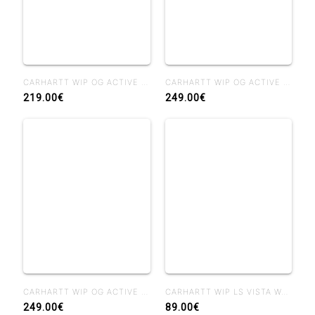
CARHARTT WIP OG ACTIVE JACKET WIP H BROWN / TOBACCO RIGID
CARHARTT WIP OG ACTIVE JACKET BLACK STONE CANVAS
219.00€
249.00€
CARHARTT WIP OG ACTIVE JACKET CAMO FEATHER TREE - BLACK HEAVY STONE WASH
CARHARTT WIP LS VISTA WAFFLE T-SHIRT BLACK GARMENT DYED
249.00€
89.00€