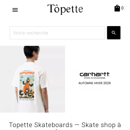
shopping_bag
0
menu
search
Topette Skateboards — Skate shop à