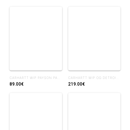
CARHARTT WIP PAYSON PANT BLUE RIGID
CARHARTT WIP OG DETROIT JACKET WIP H BROWN / TOBACCO RIGID
89.00€
219.00€